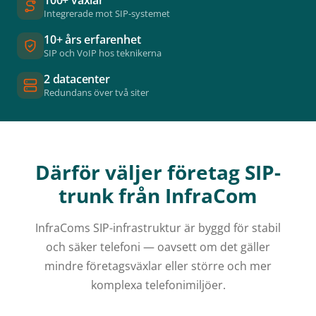
Integrerade mot SIP-systemet
10+ års erfarenhet
SIP och VoIP hos teknikerna
2 datacenter
Redundans över två siter
Därför väljer företag SIP-
trunk från InfraCom
InfraComs SIP-infrastruktur är byggd för stabil
och säker telefoni — oavsett om det gäller
mindre företagsväxlar eller större och mer
komplexa telefonimiljöer.