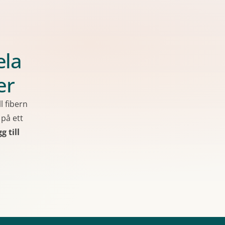
ela
er
l fibern
 på ett
g till