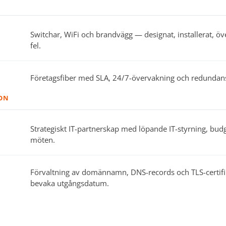
Switchar, WiFi och brandvägg — designat, installerat, öv
fel.
Företagsfiber med SLA, 24/7-övervakning och redundans
ION
Strategiskt IT-partnerskap med löpande IT-styrning, bu
möten.
Förvaltning av domännamn, DNS-records och TLS-certifik
bevaka utgångsdatum.