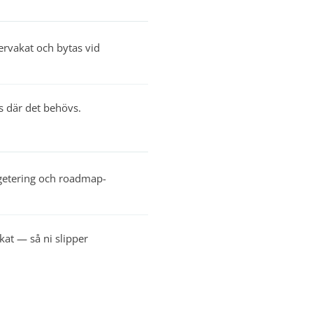
ervakat och bytas vid
 där det behövs.
dgetering och roadmap-
at — så ni slipper