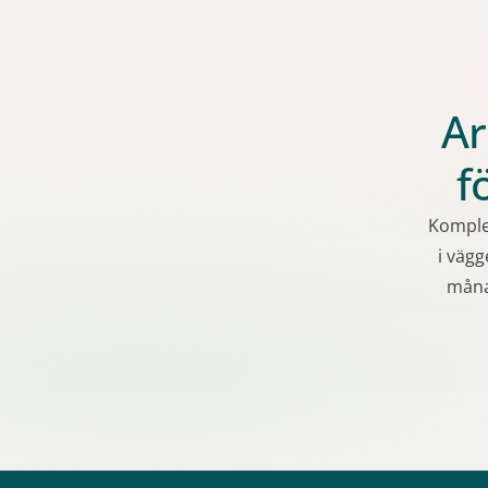
Ar
f
Komplet
i vägg
måna