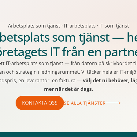
Arbetsplats som tjänst · IT-arbetsplats · IT som tjänst
betsplats som tjänst — h
öretagets IT från en partn
t IT-arbetsplats som tjänst — från datorn på skrivbordet til
en och strategin i ledningsrummet. Vi täcker hela er IT-miljö
dspris, en leverantör, en faktura —
välj det ni behöver, läg
mer när det är dags
.
KONTAKTA OSS
SE ALLA TJÄNSTER