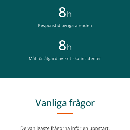
8
h
Responstid övriga ärenden
8
h
Mål för åtgärd av kritiska incidenter
Vanliga frågor
De vanligaste frågorna inför en uppstart.