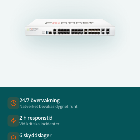
24/7 övervakning
Nätverket bevakas dygnet runt
2 h responstid
Vid kritiska incidenter
6 skyddslager