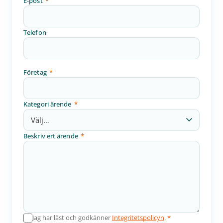
E-post
*
Telefon
Företag
*
Kategori ärende
*
Beskriv ert ärende
*
Jag har läst och godkänner
Integritetspolicyn
.
*