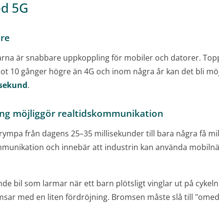
ed 5G
re
larna är snabbare uppkoppling för mobiler och datorer. To
 10 gånger högre än 4G och inom några år kan det bli möjli
/sekund
.
ing möjliggör realtidskommunikation
mpa från dagens 25–35 millisekunder till bara några få mil
mmunikation och innebär att industrin kan använda mobilnät
de bil som larmar när ett barn plötsligt vinglar ut på cykeln
omsar med en liten fördröjning. Bromsen måste slå till "omed