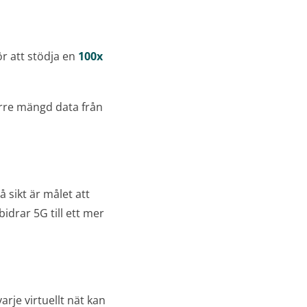
ör att stödja en
100x
örre mängd data från
 sikt är målet att
idrar 5G till ett mer
arje virtuellt nät kan