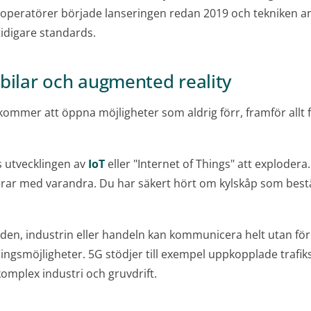
iloperatörer började lanseringen redan 2019 och tekniken
idigare standards.
bilar och augmented reality
mmer att öppna möjligheter som aldrig förr, framför allt f
s utvecklingen av
IoT
eller "Internet of Things" att explodera
r med varandra. Du har säkert hört om kylskåp som bestä
den, industrin eller handeln kan kommunicera helt utan fö
ningsmöjligheter. 5G stödjer till exempel uppkopplade trafi
komplex industri och gruvdrift.