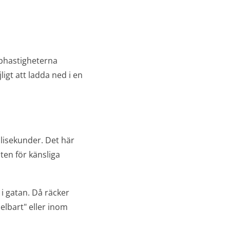
pphastigheterna
gt att ladda ned i en
lisekunder. Det här
en för känsliga
 i gatan. Då räcker
elbart" eller inom