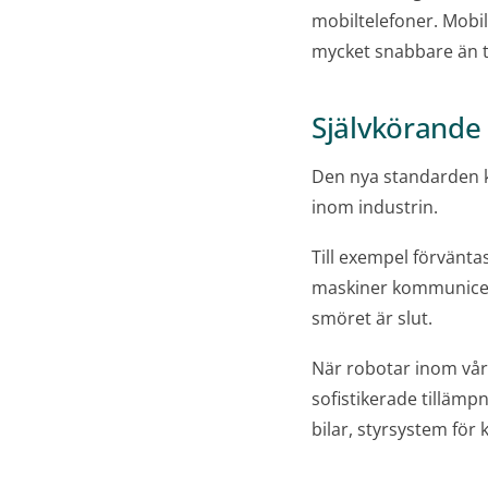
mobiltelefoner. Mob
mycket snabbare än t
Självkörande 
Den nya standarden ko
inom industrin.
Till exempel förvänta
maskiner kommunicera
smöret är slut.
När robotar inom vår
sofistikerade tillämp
bilar, styrsystem för 