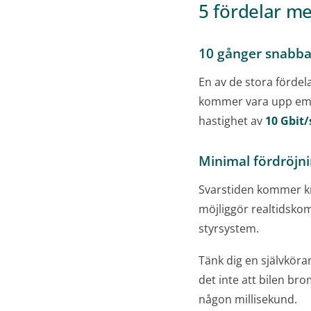
5 fördelar m
10 gånger snabba
En av de stora förde
kommer vara upp emot
hastighet av
10 Gbit
Minimal fördröjn
Svarstiden kommer kry
möjliggör realtidsko
styrsystem.
Tänk dig en självköran
det inte att bilen br
någon millisekund.