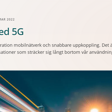
MAR 2022
med 5G
eration mobilnätverk och snabbare uppkoppling. Det ä
sationer som sträcker sig långt bortom vår användni