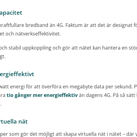
apacitet
raftfullare bredband än 4G. Faktum är att det är designat f
tet och nätverkseffektivitet.
och stabil uppkoppling och gör att nätet kan hantera en st
gt.
rgieffektivt
watt energi för att överföra en megabyte data per sekund. På
ara
tio gånger mer energieffektiv
än dagens 4G. På så sätt b
.
tuella nät
r som gör det möjligt att skapa virtuella nät i nätet – där v