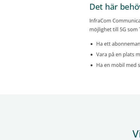
Det här behöv
InfraCom Communicat
möjlighet till 5G som
Ha ett abonneman
Vara på en plats 
Ha en mobil med s
V