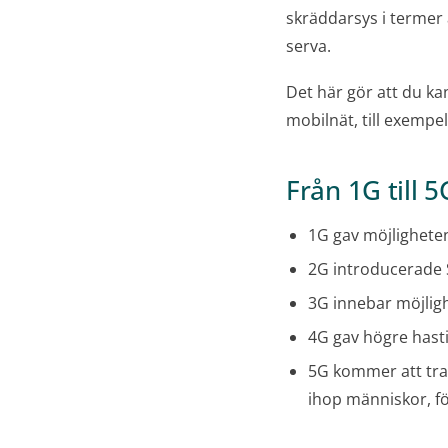
skräddarsys i termer a
serva.
Det här gör att du ka
mobilnät, till exempel
Från 1G till 5
1G gav möjligheten
2G introducerade
3G innebar möjligh
4G gav högre hasti
5G kommer att tra
ihop människor, f