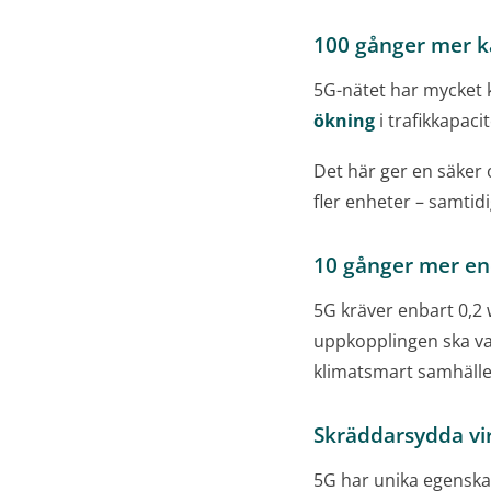
100 gånger mer k
5G-nätet har mycket k
ökning
i trafikkapaci
Det här ger en säker 
fler enheter – samtidi
10 gånger mer ene
5G kräver enbart 0,2 
uppkopplingen ska v
klimatsmart samhälle
Skräddarsydda vir
5G har unika egenskape