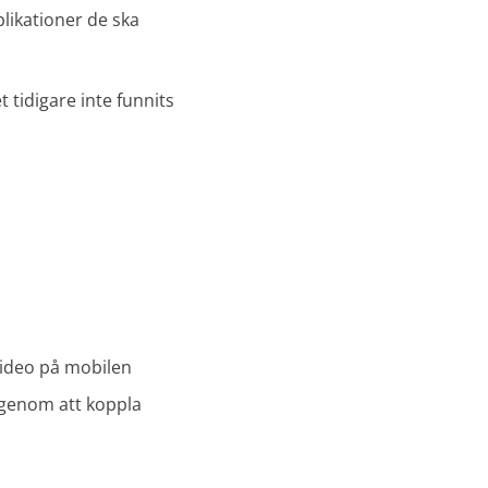
plikationer de ska
 tidigare inte funnits
video på mobilen
 genom att koppla